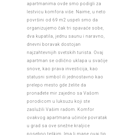
apartmanima ovde smo podigli za
lestvicu komfora više. Naime, u neto
površini od 69 m2 uspeli smo da
organizujemo čak tri spavaće sobe,
dva kupatila, jednu saunu i naravno,
dnevni boravak dostojan
najzahtevnijih svetskih turista. Ovaj
apartman se odlično uklapa u svačije
snove, kao prava investicija, kao
statusni simbol ili jednostavno kao
prelepo mesto gde želite da
pronađete mir zajedno sa Vašom
porodicom u luksuzu koji ste
zaslužili Vašim radom. Komfor
ovakvog apartmana učiniće povratak
u grad sa ove snežne kraljice
posebno teškim. Ima li mane ovaj tip