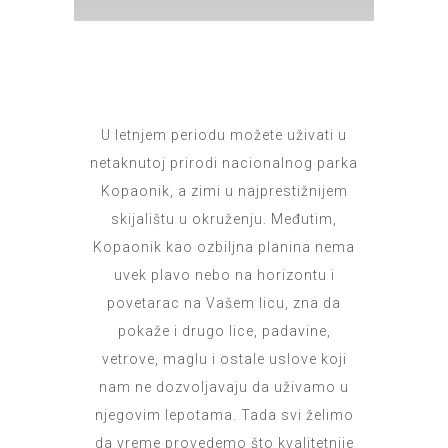
U letnjem periodu možete uživati u
netaknutoj prirodi nacionalnog parka
Kopaonik, a zimi u najprestižnijem
skijalištu u okruženju. Međutim,
Kopaonik kao ozbiljna planina nema
uvek plavo nebo na horizontu i
povetarac na Vašem licu, zna da
pokaže i drugo lice, padavine,
vetrove, maglu i ostale uslove koji
nam ne dozvoljavaju da uživamo u
njegovim lepotama. Tada svi želimo
da vreme provedemo što kvalitetnije