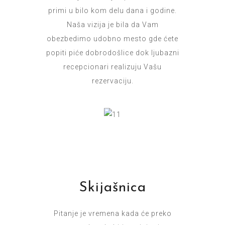
primi u bilo kom delu dana i godine.
Naša vizija je bila da Vam
obezbedimo udobno mesto gde ćete
popiti piće dobrodošlice dok ljubazni
recepcionari realizuju Vašu
rezervaciju.
Skijašnica
Pitanje je vremena kada će preko