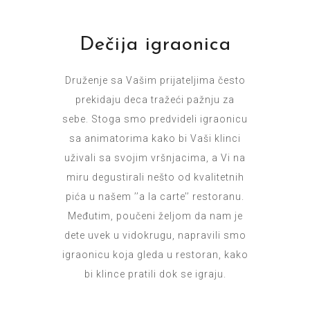
Dečija igraonica
Druženje sa Vašim prijateljima često
prekidaju deca tražeći pažnju za
sebe. Stoga smo predvideli igraonicu
sa animatorima kako bi Vaši klinci
uživali sa svojim vršnjacima, a Vi na
miru degustirali nešto od kvalitetnih
pića u našem ’’a la carte’’ restoranu.
Međutim, poučeni željom da nam je
dete uvek u vidokrugu, napravili smo
igraonicu koja gleda u restoran, kako
bi klince pratili dok se igraju.