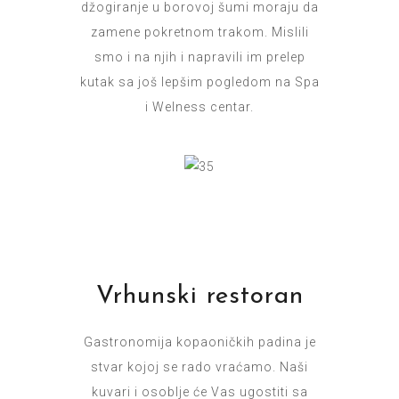
džogiranje u borovoj šumi moraju da
zamene pokretnom trakom. Mislili
smo i na njih i napravili im prelep
kutak sa još lepšim pogledom na Spa
i Welness centar.
Vrhunski restoran
Gastronomija kopaoničkih padina je
stvar kojoj se rado vraćamo. Naši
kuvari i osoblje će Vas ugostiti sa