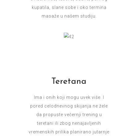
kupatila, slane sobe i oko termina
masaže u našem studiju.
Teretana
Ima i onih koji mogu uvek više. I
pored celodnevnog skijanja ne žele
da propuste večernji trening u
teretani ili zbog nenajavljenih
vremenskih prilika planirano jutarnje