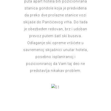
puta apart hotela biti pozicionirana
stanica gondole koja je predviđena
da preko dve prolazne stanice vozi
skijaše do Pančićevog vrha. Do tada
je obezbeđen redovan, brz i udoban
prevoz putem šatl ski buseva.
Odlaganje ski opreme vršićete u
savremenoj skijašnici unutar hotela,
posebno isplaniranoj i
pozicioniranoj da Vam taj deo ne
predstavlja nikakav problem.