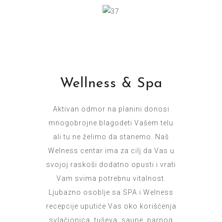
Wellness & Spa
Aktivan odmor na planini donosi
mnogobrojne blagodeti Vašem telu
ali tu ne želimo da stanemo. Naš
Welness centar ima za cilj da Vas u
svojoj raskoši dodatno opusti i vrati
Vam svima potrebnu vitalnost.
Ljubazno osoblje sa SPA i Welness
recepcije uputiće Vas oko korišćenja
svlačionica, tuševa, saune, parnog