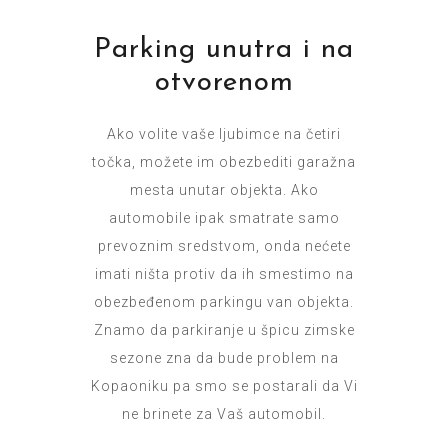
Parking unutra i na
otvorenom
Ako volite vaše ljubimce na četiri
točka, možete im obezbediti garažna
mesta unutar objekta. Ako
automobile ipak smatrate samo
prevoznim sredstvom, onda nećete
imati ništa protiv da ih smestimo na
obezbeđenom parkingu van objekta.
Znamo da parkiranje u špicu zimske
sezone zna da bude problem na
Kopaoniku pa smo se postarali da Vi
ne brinete za Vaš automobil.