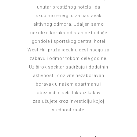
unutar prestižnog hotela i da
skupimo energiju za nastavak
aktivnog odmora. Udaljen samo
nekoliko koraka od stanice buduće
gondole i sportskog centra, hotel
West Hill pruža idealnu destinaciju za
zabavu i odmor tokom cele godine.
Uz širok spektar sadržaja i dodatnih
aktivnosti, doživite nezaboravan
boravak u našem apartmanu i
obezbedite sebi luksuz kakav
zaslužujete kroz investiciju kojoj
vrednost raste.