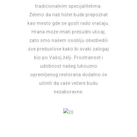
tradicionalnim specijalitetima.
Želimo da naš hotel bude prepoznat
kao mesto gde se gosti rado vraćaju.
Hrana može imati presudni uticaj,
zato smo našem osoblju obezbedili
sve preduslove kako bi svaki zalogaj
bio po Vašoj želji. Prostranost i
udobnost našeg luksuzno
opremljenog restorana dodatno će
učiniti da vaše večere budu
nezaboravne.