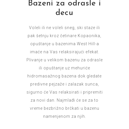
Bazeni za odrasle i
decu
Voleli ili ne voleli sneg, ski staze ili
pak šetnju kroz četinare Kopaonika,
opuštanje u bazenima West Hill-a
imaće na Vas relaksirajući efekat.
Plivanje u velikom bazenu za odrasle
ili opuštanje uz mehuriće
hidromasažnog bazena dok gledate
predivne pejzaže i zalazak sunca,
sigurno će Vas relaksirati i pripremiti
za novi dan. Najmlađi će se za to
vreme bezbrižno brčkati u bazenu
namenjenom za njih.